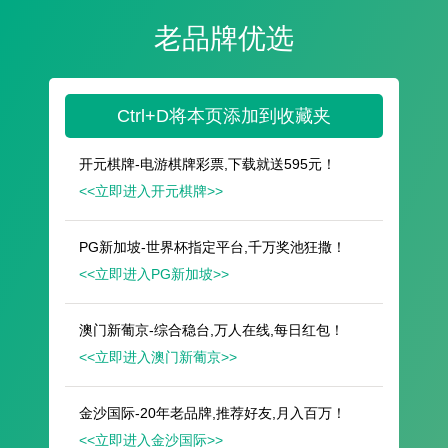
遥想公瑾当年，小乔初嫁了，雄姿英发。
羽扇纶巾，谈笑间，樯橹灰飞烟灭。
故国神游，多情应笑我，早生华发。
人生如梦，一尊还酹江月。